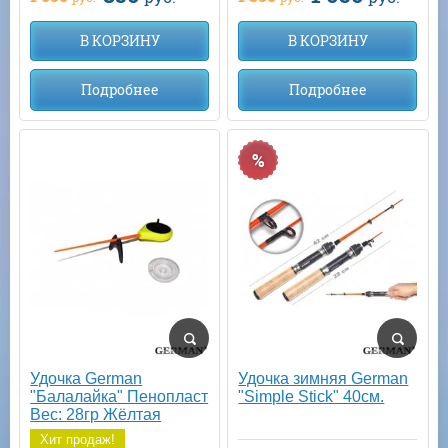
В КОРЗИНУ
В КОРЗИНУ
Подробнее
Подробнее
%
Удочка German
Удочка зимняя German
"Балалайка" Пенопласт
"Simple Stick" 40см.
Вес: 28гр Жёлтая
Хит продаж!