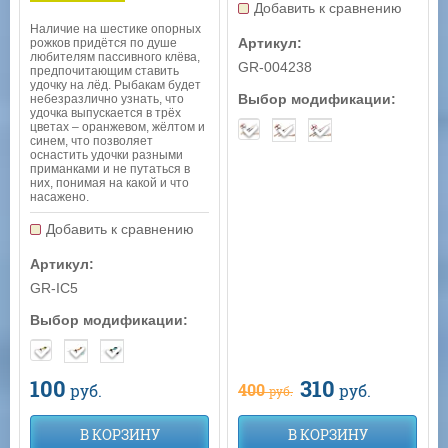
Добавить к сравнению
Наличие на шестике опорных
Артикул:
рожков придётся по душе
любителям пассивного клёва,
GR-004238
предпочитающим ставить
удочку на лёд. Рыбакам будет
Выбор модификации:
небезразлично узнать, что
удочка выпускается в трёх
цветах – оранжевом, жёлтом и
синем, что позволяет
оснастить удочки разными
приманками и не путаться в
них, понимая на какой и что
насажено.
Добавить к сравнению
Артикул:
GR-IC5
Выбор модификации:
310
100
400
руб.
руб.
руб.
В КОРЗИНУ
В КОРЗИНУ