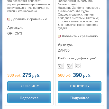
что позволяет оснастить
колебалками, вибами или
удочки разными приманками и
балансирами.
не путаться в них, понимая на
Название Zander в переводе с
какой и что насажено.
английского-это Судак.
Следовательно, спиннинг
обладает быстрым( жестким )
Добавить к сравнению
строем и имеет все качества
для просечки костяного неба
Артикул:
судака.
GR-IC5*3
Добавить к сравнению
Артикул:
ZAN/30
Выбор модификации:
275
390
300
500
руб.
руб.
руб.
руб.
В КОРЗИНУ
В КОРЗИНУ
Подробнее
Подробнее