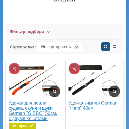
Фильтр подбора
Не сортировать
Сортировка:
%
%
Удочка для ловли
Удочка зимняя German
судака, окуня и щуки
"Ham" 40см.
German "GIBBO" 50см.
с двумя хлыстами
Хит продаж!