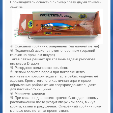
Производитель оснастил пилькер сразу двумя точками
зацепа:
🎯 Основной тройник с оперением (на нижней петле)
🎯 Подвижный ассист с ярким оперением (верхний
крючок на прочном шнуре)
Такая связка решает три главные задачи рыболова:
пилькеры Dragon
🎯 Рекордное количество поклёвок
🎯 Лёгкий ассист с пером при поклёвке легко
втягивается потоком воды в пасть рыбы, надёжно её
засекая. Кроме того, его хаотичная игра и яркое
обрамление работают как сверхраздражитель даже
для пассивного хищника.
🎯 Минимум зацепов
🎯 При касании дна ассист-крючок благодаря своему
расположению часто уходит вверх или вбок, минуя
коряги, камни и ракушечник. Оперённый тройник тоже
меньше цепляется за препятствия.