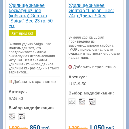
Удилище зимнее
Удилище зимнее
бескатушечное
German "Lucian" Вес:
(кобылка) German
74гр Длина: 50см
"Saiga" Вес 23 гр. 50
см.
Хит продаж!
Зимняя удочка Lucian
произведена из
Зимняя удочка Saiga - это
высокомодульного карбона
модель для тех, кто
IMG9 с прицелом на ловлю
предпочитает зимнюю
судака и в частности его ловлю
рыбалку без использования
на раттлины.
катушки. Всем знакомы
удилища - кобылки, данное
Добавить к сравнению
удилище как раз один из таких
вариантов...
Артикул:
Добавить к сравнению
LUC-9-50
Артикул:
Выбор модификации:
SAG-50
Выбор модификации:
850
1 050
1 000
1 300
руб.
руб.
руб.
руб.