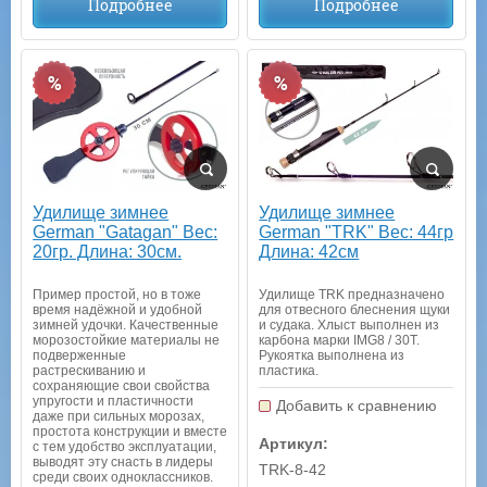
Подробнее
Подробнее
%
%
Удилище зимнее
Удилище зимнее
German "Gatagan" Вес:
German "TRK" Вес: 44гр
20гр. Длина: 30см.
Длина: 42см
Пример простой, но в тоже
Удилище TRK предназначено
время надёжной и удобной
для отвесного блеснения щуки
зимней удочки. Качественные
и судака. Хлыст выполнен из
морозостойкие материалы не
карбона марки IMG8 / 30T.
подверженные
Рукоятка выполнена из
растрескиванию и
пластика.
сохраняющие свои свойства
упругости и пластичности
Добавить к сравнению
даже при сильных морозах,
простота конструкции и вместе
Артикул:
с тем удобство эксплуатации,
выводят эту снасть в лидеры
TRK-8-42
среди своих одноклассников.