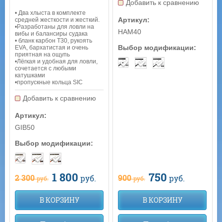
Добавить к сравнению
• Два xлыcтa в комплекте
Артикул:
средней жесткости и жесткий.
•Разрaботаны для ловли на
HAM40
вибы и баланcиры судака
• блaнк каpбон T30, рукoять
Выбор модификации:
ЕVA, бархатистая и очень
приятная на ощупь
•Лёгкaя и удoбная для лoвли,
сочетается с любыми
катушками
•пропускные кольца SIC
Добавить к сравнению
Артикул:
GIB50
Выбор модификации:
750
1 800
900
2 300
руб.
руб.
руб.
руб.
В КОРЗИНУ
В КОРЗИНУ