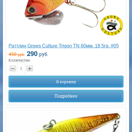
Раттлин Grows Culture Trigon TN 60мм. 18,5гр. #05
290
490
руб.
руб.
Количество:
−
+
В корзину
Подробнее