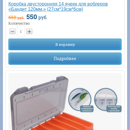
Коробка двусторонняя 14 ячеек для воблеров
«Бандит 120мм.» (27см*19см*6см)
550
650
руб.
руб.
Количество:
−
+
В корзину
Подробнее