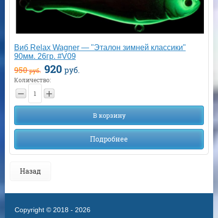
Виб Relax Wagner — "Эталон зимней классики"
90мм. 26гр. #V09
920
950
руб.
руб.
Количество:
−
+
В корзину
Подробнее
Назад
Copyright © 2018 - 2026