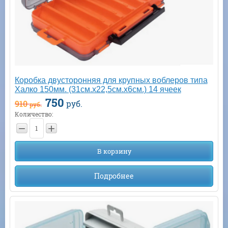
Коробка двусторонняя для крупных воблеров типа
Халко 150мм. (31см.x22,5см.x6см.) 14 ячеек
750
910
руб.
руб.
Количество:
−
+
В корзину
Подробнее