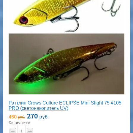
Раттлин Grows Culture ECLIPSE Mini Slight 75 #105
PRO (светонакопитель UV)
270
450
руб.
руб.
Количество:
−
+