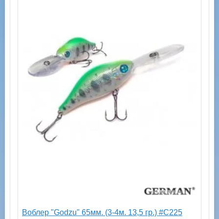
Воблер "Godzu" 65мм. (3-4м. 13,5 гр.) #C225