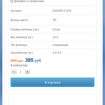
Добавить к сравнению
Артикул:
GDZ565-C019
Выбор цвета:
Размер воблера (см.):
6,5см
Вес воблера (гр.):
13,5
Тип воблера:
плавающий
Заглубление (м.):
3.0-4.0
385
405
руб.
руб.
Количество:
−
+
В корзину