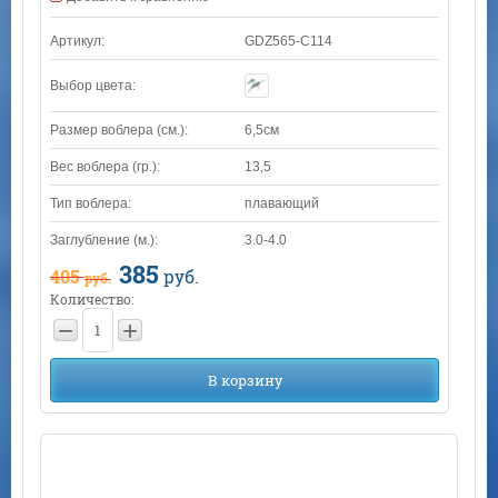
Артикул:
GDZ565-C114
Выбор цвета:
Размер воблера (см.):
6,5см
Вес воблера (гр.):
13,5
Тип воблера:
плавающий
Заглубление (м.):
3.0-4.0
385
405
руб.
руб.
Количество:
−
+
В корзину