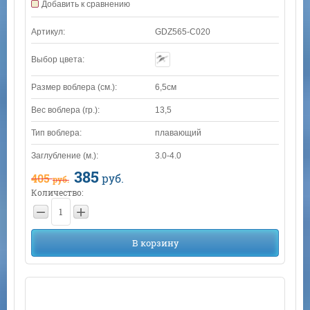
Добавить к сравнению
Артикул:
GDZ565-C020
Выбор цвета:
Размер воблера (см.):
6,5см
Вес воблера (гр.):
13,5
Тип воблера:
плавающий
Заглубление (м.):
3.0-4.0
385
405
руб.
руб.
Количество:
−
+
В корзину