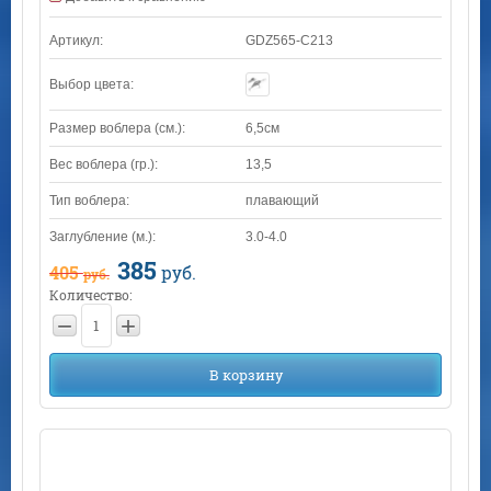
Артикул:
GDZ565-C213
Выбор цвета:
Размер воблера (см.):
6,5см
Вес воблера (гр.):
13,5
Тип воблера:
плавающий
Заглубление (м.):
3.0-4.0
385
405
руб.
руб.
Количество:
−
+
В корзину