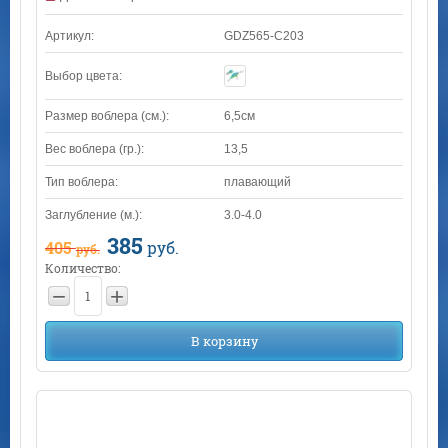
Артикул:
GDZ565-C203
Выбор цвета:
Размер воблера (см.):
6,5см
Вес воблера (гр.):
13,5
Тип воблера:
плавающий
Заглубление (м.):
3.0-4.0
385
405
руб.
руб.
Количество:
−
+
В корзину