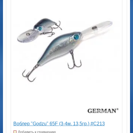
Воблер "Godzu" 65F (3-4м. 13,5гр.) #C213
Добавить к сравнению