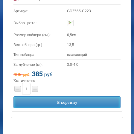
Артикул:
GDZ565-C223
Выбор цвета:
Размер воблера (см.):
6,5см
Вес воблера (гр.):
13,5
Тип воблера:
плавающий
Заглубление (м.):
3.0-4.0
385
405
руб.
руб.
Количество:
−
+
В корзину