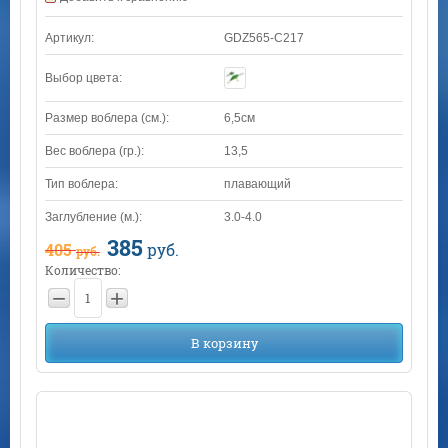
Артикул:
GDZ565-C217
Выбор цвета:
Размер воблера (см.):
6,5см
Вес воблера (гр.):
13,5
Тип воблера:
плавающий
Заглубление (м.):
3.0-4.0
385
405
руб.
руб.
Количество:
−
+
В корзину