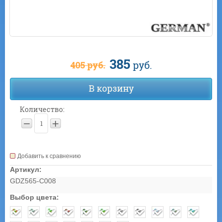
385
руб.
405
руб.
В корзину
Количество:
−
+
Добавить к сравнению
Артикул:
GDZ565-C008
Выбор цвета: