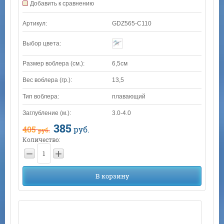
Добавить к сравнению
Артикул:
GDZ565-C110
Выбор цвета:
Размер воблера (см.):
6,5см
Вес воблера (гр.):
13,5
Тип воблера:
плавающий
Заглубление (м.):
3.0-4.0
385
405
руб.
руб.
Количество:
−
+
В корзину