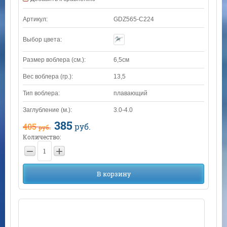
Артикул:
GDZ565-C224
Выбор цвета:
Размер воблера (см.):
6,5см
Вес воблера (гр.):
13,5
Тип воблера:
плавающий
Заглубление (м.):
3.0-4.0
385
405
руб.
руб.
Количество:
−
+
В корзину